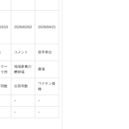
03/10
2026/02/02
2026/04/21
地
コメント
疫学単位
ーラー
地域家禽の
農場
トラ州
孵卵場
ワクチン接
分羽数
出荷羽数
種
–
–
–
–