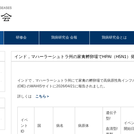
研修会
鶏病研究会 会報
鶏病研究会とは
インド，マハーラーシュトラ州の家禽孵卵場でHPAI（H5N1）
インドで，マハーラーシュトラ州にて家禽の孵卵場で高病原性鳥インフルエ
(OIE) のWAHISサイトに2026/04/21に報告されました。
詳しくは
こ
ちら＞
遺伝子
型/
イベ
イベ
ント
国
病名
病原体
血清型/
開始
ID