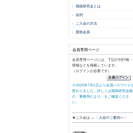
鶏病研究会とは
会則
ご入会の方法
賛助会員
会員専用ページ
会員専用ページには、下記の刊行物・
情報などを掲載しています。
（ログインが必要です）
※2026年7月1日より会員パスワード
変わりました。詳しくは鶏病研究会報
の「事務局だより」をご確認くださ
い。
★ご入会は →
〈 入会のご案内へ 〉