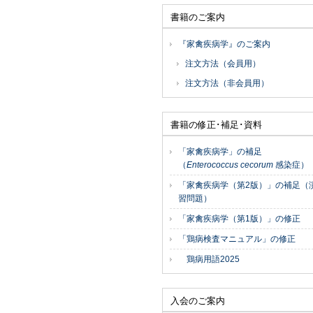
書籍のご案内
『家禽疾病学』のご案内
注文方法（会員用）
注文方法（非会員用）
書籍の修正･補足･資料
「家禽疾病学」の補足
（
Enterococcus cecorum
感染症）
「家禽疾病学（第2版）」の補足（
習問題）
「家禽疾病学（第1版）」の修正
「鶏病検査マニュアル」の修正
鶏病用語2025
入会のご案内