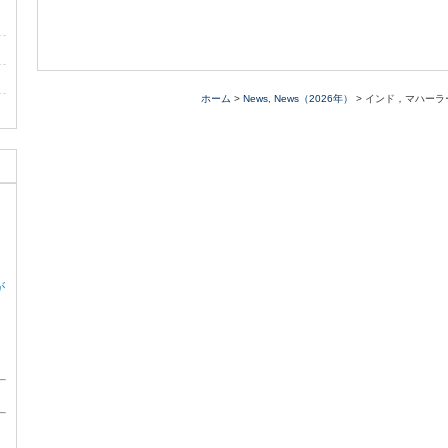
ホーム
>
News
,
News（2026年）
> インド，マハーラ
が