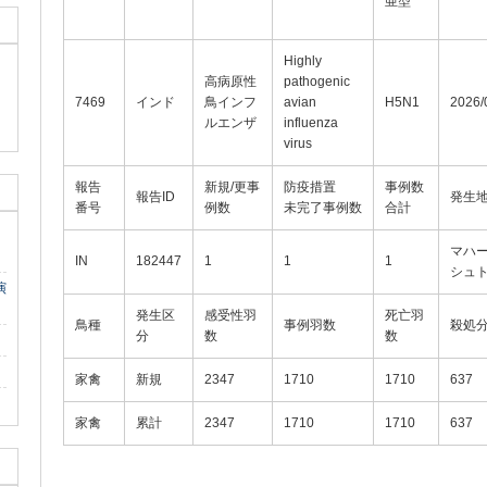
亜型
Highly
高病原性
pathogenic
7469
インド
鳥インフ
avian
H5N1
2026/
ルエンザ
influenza
virus
報告
新規/更事
防疫措置
事例数
報告ID
発生
番号
例数
未完了事例数
合計
マハ
IN
182447
1
1
1
シュ
演
発生区
感受性羽
死亡羽
鳥種
事例羽数
殺処
分
数
数
家禽
新規
2347
1710
1710
637
家禽
累計
2347
1710
1710
637