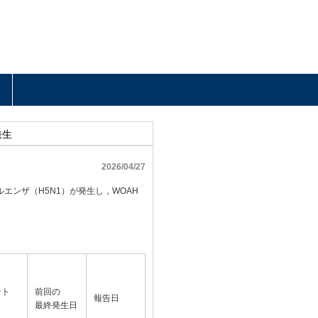
発生
2026/04/27
ンザ（H5N1）が発生し，WOAH
ント
前回の
報告日
日
最終発生日