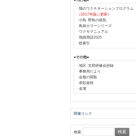
●刊行物●
･鶏のワクチネーションプログラム
（2017年版に更新）
･小鳥･野鳥の病気
･鳥病カラーシリーズ
･ワクモマニュアル
･鶏病用語2025
･総索引
●その他●
･地区･支部研修会抄録
･事務局だより
･会報の閲覧
･表彰規程
･名簿
関連リンク
検索: